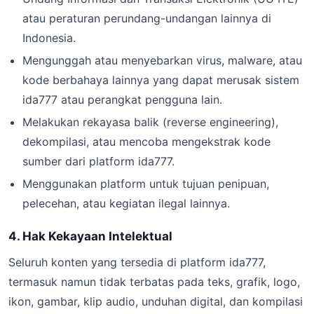
atau peraturan perundang-undangan lainnya di
Indonesia.
Mengunggah atau menyebarkan virus, malware, atau
kode berbahaya lainnya yang dapat merusak sistem
ida777 atau perangkat pengguna lain.
Melakukan rekayasa balik (reverse engineering),
dekompilasi, atau mencoba mengekstrak kode
sumber dari platform ida777.
Menggunakan platform untuk tujuan penipuan,
pelecehan, atau kegiatan ilegal lainnya.
4. Hak Kekayaan Intelektual
Seluruh konten yang tersedia di platform ida777,
termasuk namun tidak terbatas pada teks, grafik, logo,
ikon, gambar, klip audio, unduhan digital, dan kompilasi