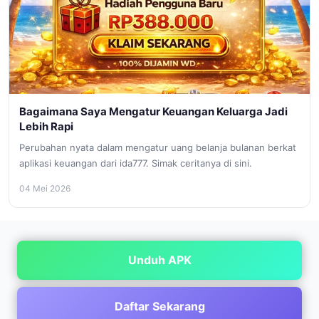
Bagaimana Saya Mengatur Keuangan Keluarga Jadi
Lebih Rapi
Perubahan nyata dalam mengatur uang belanja bulanan berkat
aplikasi keuangan dari ida777. Simak ceritanya di sini.
04 Mei 2026
Unduh APK
Daftar Sekarang