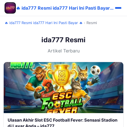
🔥 ida777 Resmi ida777 Hari Ini Pasti Bayar 🔥
🔥 ida777 Resmi ida777 Hari Ini Pasti Bayar 🔥
›
Resmi
ida777 Resmi
Artikel Terbaru
Ulasan Akhir Slot ESC Football Fever: Sensasi Stadion
di Layar Anda – ida777