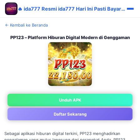
🔥 ida777 Resmi ida777 Hari Ini Pasti Bayar 🔥
← Kembali ke Beranda
PP123 – Platform Hiburan Digital Modern di Genggaman
Unduh APK
Daftar Sekarang
Sebagai aplikasi hiburan digital terkini, PP123 menghadirkan
pengalaman yang mulus langsung dari perangkat Anda. PP123