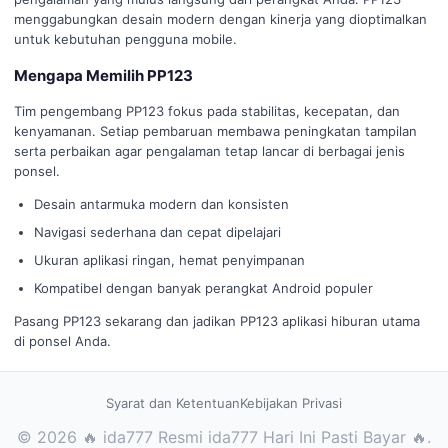
menggabungkan desain modern dengan kinerja yang dioptimalkan
untuk kebutuhan pengguna mobile.
Mengapa Memilih PP123
Tim pengembang PP123 fokus pada stabilitas, kecepatan, dan
kenyamanan. Setiap pembaruan membawa peningkatan tampilan
serta perbaikan agar pengalaman tetap lancar di berbagai jenis
ponsel.
Desain antarmuka modern dan konsisten
Navigasi sederhana dan cepat dipelajari
Ukuran aplikasi ringan, hemat penyimpanan
Kompatibel dengan banyak perangkat Android populer
Pasang PP123 sekarang dan jadikan PP123 aplikasi hiburan utama
di ponsel Anda.
Syarat dan Ketentuan
Kebijakan Privasi
© 2026 🔥 ida777 Resmi ida777 Hari Ini Pasti Bayar 🔥.