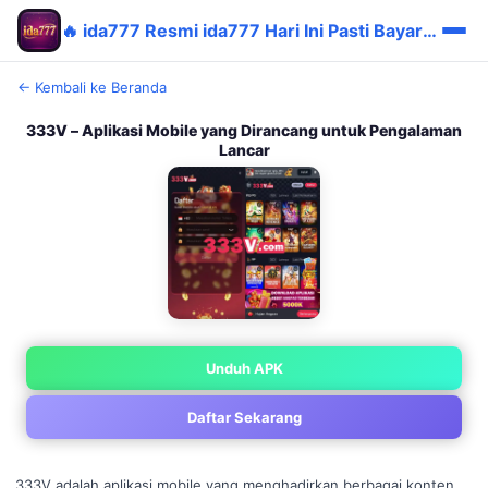
🔥 ida777 Resmi ida777 Hari Ini Pasti Bayar 🔥
← Kembali ke Beranda
333V – Aplikasi Mobile yang Dirancang untuk Pengalaman
Lancar
Unduh APK
Daftar Sekarang
333V adalah aplikasi mobile yang menghadirkan berbagai konten