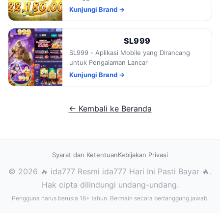
Kunjungi Brand →
SL999
SL999 - Aplikasi Mobile yang Dirancang
untuk Pengalaman Lancar
Kunjungi Brand →
← Kembali ke Beranda
Syarat dan Ketentuan
Kebijakan Privasi
© 2026 🔥 ida777 Resmi ida777 Hari Ini Pasti Bayar 🔥.
Hak cipta dilindungi undang-undang.
Pengguna harus berusia 18+ tahun. Bermain secara bertanggung jawab.